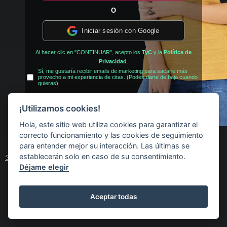
O
Iniciar sesión con Google
Al hacer clic en "CONTINUAR", acepto los
TyC
y la
Política de
Privacidad
.
Sí, me gustaría recibir emails de marketing para sacarle más
provecho a mi experiencia de citas. (Podés darte de baja cuando
quieras)
¡Utilizamos cookies!
¿Ya tienes una cuenta?
Iniciar sesión
Hola, este sitio web utiliza cookies para garantizar el
correcto funcionamiento y las cookies de seguimiento
para entender mejor su interacción. Las últimas se
© 2017 - 2026 madurasdivinas.com
establecerán solo en caso de su consentimiento.
Soporte técnico
Impressum
T&C
Política de privacidad
Afiliado
Déjame elegir
Aceptar todas